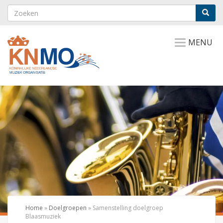
MENU
Home
»
Doelgroepen
»
Samenstelling doelgroep
Blaasmuziek