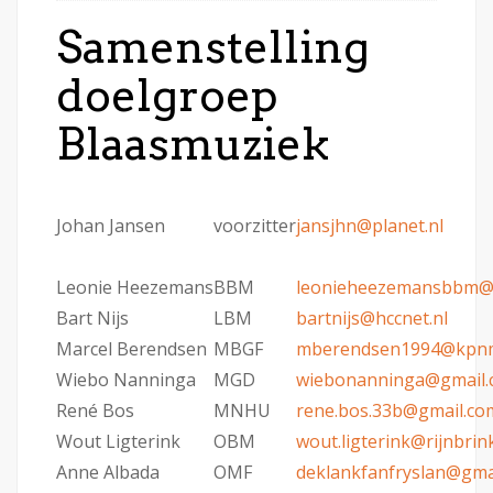
Samenstelling
doelgroep
Blaasmuziek
Johan Jansen
voorzitter
jansjhn@planet.nl
Leonie Heezemans
BBM
leonieheezemansbbm@
Bart Nijs
LBM
bartnijs@hccnet.nl
Marcel Berendsen
MBGF
mberendsen1994@kpnma
Wiebo Nanninga
MGD
wiebonanninga@gmail
René Bos
MNHU
rene.bos.33b@gmail.co
Wout Ligterink
OBM
wout.ligterink@rijnbrink
Anne Albada
OMF
deklankfanfryslan@gma