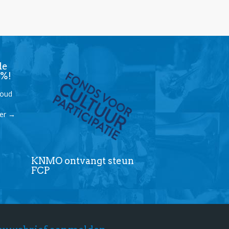
de
9%!
houd
der
→
KNMO ontvangt steun
FCP