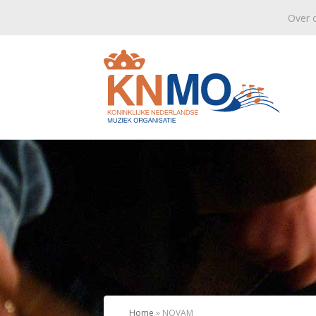
Over 
Home
»
NOVAM