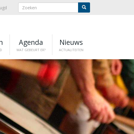
eugd
n
Agenda
Nieuws
D
WAT GEBEURT ER?
ACTUALITEITEN