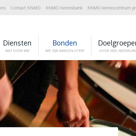
ons
Contact KNMO
KNMO Kennisbank
KNMO kenniscentrum j
Diensten
Bonden
Doelgroepe
WAT DOEN WIJ?
WIE ZIJN AANGESLOTEN?
VOOR HEEL NEDERLAN