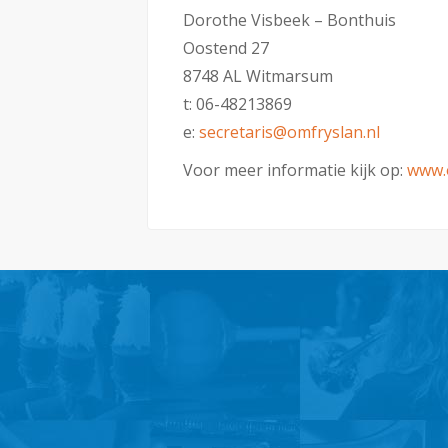
Dorothe Visbeek – Bonthuis
Oostend 27
8748 AL Witmarsum
t: 06-48213869
e:
secretaris@omfryslan.nl
Voor meer informatie kijk op:
www.