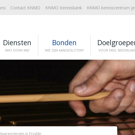
ons
Contact KNMO
KNMO Kennisbank
KNMO kenniscentrum j
Diensten
Bonden
Doelgroepe
WAT DOEN WIJ?
WIE ZIJN AANGESLOTEN?
VOOR HEEL NEDERLAN
kverenigingen in Fryslân