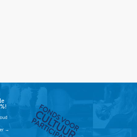
de
9%!
houd
der
→