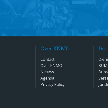
Over KNMO
Die
Contact
Dien
Over KNMO
BUM
Nieuws
Bure
Agenda
Verz
Privacy Policy
Jurid