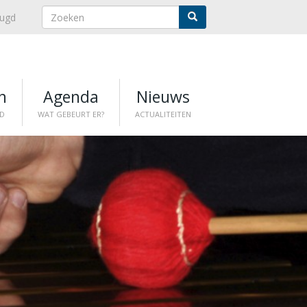
eugd
n
Agenda
Nieuws
D
WAT GEBEURT ER?
ACTUALITEITEN