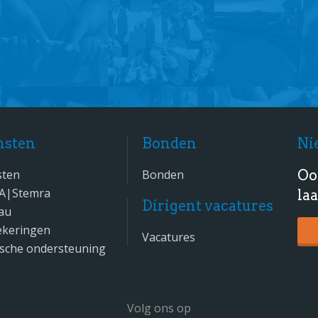
nsten
Bonden
Ni
sten
Bonden
Oo
A|Stemra
la
Dirigent vacatures
au
ekeringen
Vacatures
ische ondersteuning
Volg ons op