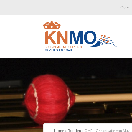
Over 
Home
»
Bonden
»
OMF – Organisatie van Muzie