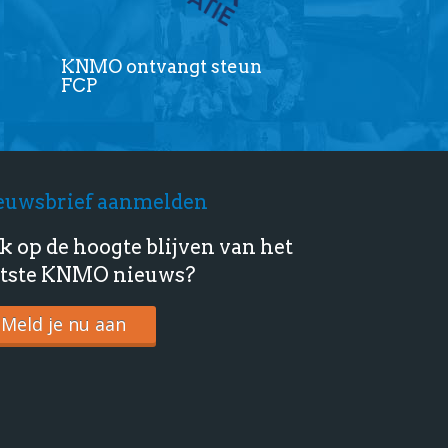
KNMO ontvangt steun
FCP
euwsbrief aanmelden
k op de hoogte blijven van het
atste KNMO nieuws?
Meld je nu aan