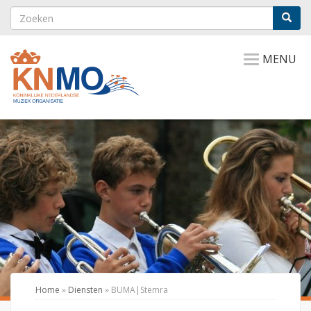
MENU
Home
»
Diensten
»
BUMA|Stemra