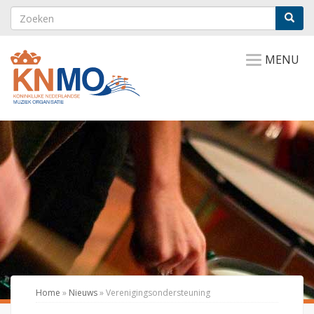
MENU
Home
»
Nieuws
»
Verenigingsondersteuning