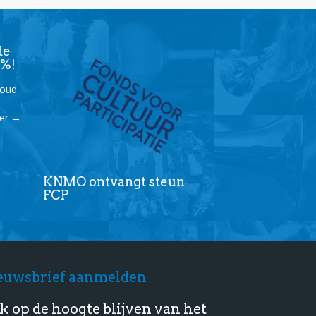
de
9%!
houd
der
→
KNMO ontvangt steun
FCP
euwsbrief aanmelden
k op de hoogte blijven van het