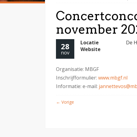
Concertconco
november 202
Locatie
De H
28
Website
nov
Organisatie: MBGF
Inschrijfformulier:
www.mbgf.nl
Informatie: e-mail:
jannettevos@mb
←
Vorige