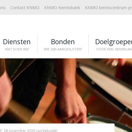
ons
Contact KNMO
KNMO Kennisbank
KNMO kenniscentrum j
Diensten
Bonden
Doelgroepe
WAT DOEN WIJ?
WIE ZIJN AANGESLOTEN?
VOOR HEEL NEDERLAN
F, 28 november 2026 (volgeboekt)