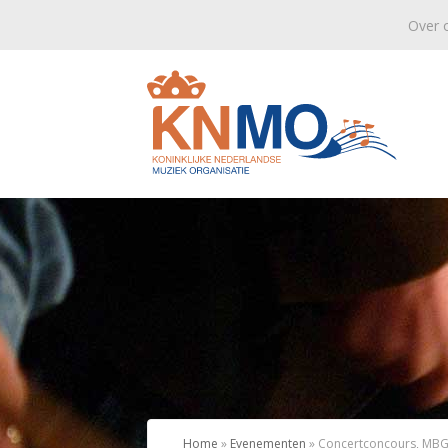
Over 
Home
»
Evenementen
»
Concertconcours, MBG