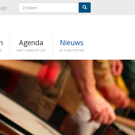
eugd
n
Agenda
Nieuws
D
WAT GEBEURT ER?
ACTUALITEITEN