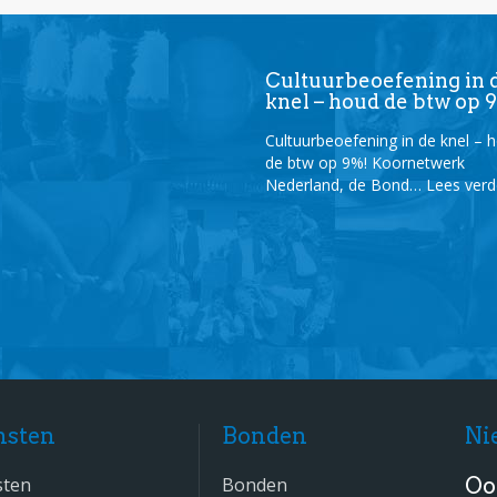
Cultuurbeoefening in 
knel – houd de btw op 
Cultuurbeoefening in de knel – 
de btw op 9%! Koornetwerk
Nederland, de Bond…
Lees ver
nsten
Bonden
Ni
sten
Bonden
Oo