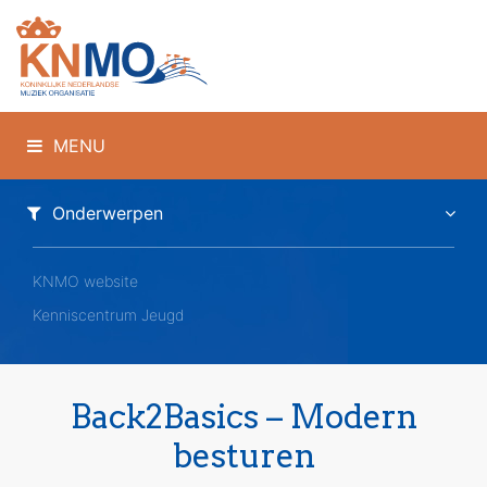
MENU
Onderwerpen
KNMO website
Kenniscentrum Jeugd
Back2Basics – Modern
besturen