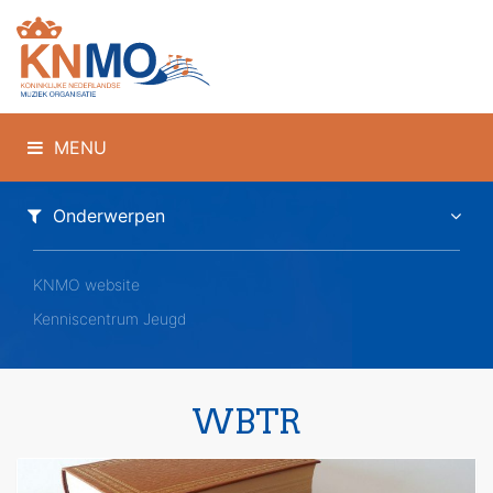
MENU
Onderwerpen
KNMO website
Kenniscentrum Jeugd
WBTR