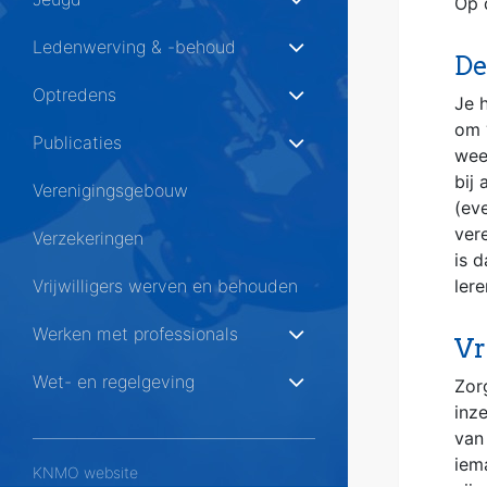
Op 
Ledenwerving & -behoud
De
Optredens
Je 
om 
Publicaties
wee
bij 
Verenigingsgebouw
(ev
ver
Verzekeringen
is d
Vrijwilligers werven en behouden
ler
Werken met professionals
Vr
Wet- en regelgeving
Zor
inze
van
iema
KNMO website