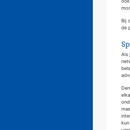
ook
moo
Bij
de p
Sp
Als
net
bel
adv
Den
elk
ond
mae
int
kun
ver