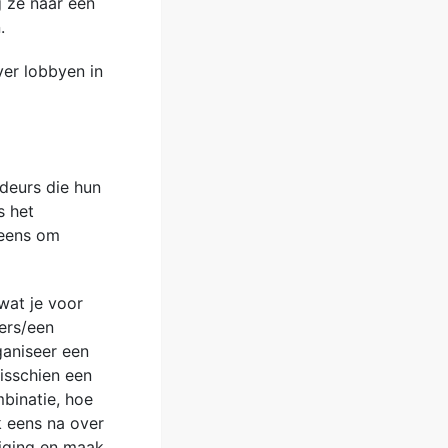
 ze naar een
.
er lobbyen in
adeurs die hun
s het
 eens om
wat je voor
ers/een
aniseer een
isschien een
binatie, hoe
k eens na over
niging en maak