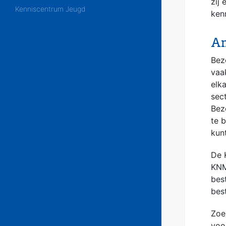
zij
Kenniscentrum Jeugd
ken
An
Bez
vaa
elk
sec
Bez
te 
kun
De 
KNM
bes
bes
Zoe
voo