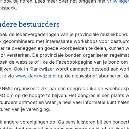
 er ook bij horen. Lees meer over het omgaan met
vrijwillige
nisbank.
dere bestuurders
oek de ledenvergaderingen van je provinciale muziekbond
k gecombineerd met interessante workshops voor bestuurd
aar te overleggen en goede voorbeelden te delen, kunnen 
tor versterken. De provinciale bonden organiseren regelma
oek de website of like de Facebookpagina van je bond om
blijven. Ook in Klankwijzer wordt aandacht besteed aan wor
t je via
www.klankwijzer.nl
op de nieuwsbrief abonneren, dan
KNMO organiseert elk jaar een congres. Like de Facebookp
O om op de hoogte te blijven. Het congres is een plaats w
tuurders ontmoet en waar je heel veel informatie kunt halen
turen van je vereniging.
k andere verenigingen op. Ga eens luisteren bij een concer
rzitter doet meestal een openingswoord en hij of zij vindt 