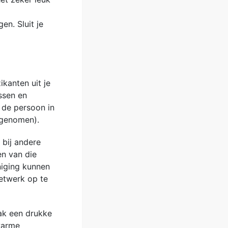
en. Sluit je
ikanten uit je
ssen en
 de persoon in
pgenomen).
 bij andere
n van die
niging kunnen
netwerk op te
aak een drukke
warme