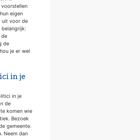
 voorstellen
 hun eigen
 uit voor de
belangrijk:
 de
g de
hou je er wel
i in je
tici in je
an de
r te komen wie
itiek. Bezoek
 de gemeente.
en. Neem dan