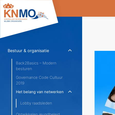
Bestuur & organisatie
Back2Basics – Modern
besturen
Governance Code Cultuur
2019
Het belang van netwerken
Lobby raadsleden
Ontwikkelen jeugdbeleid