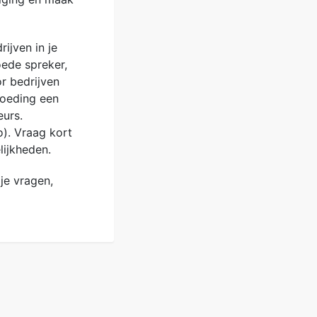
ijven in je
oede spreker,
r bedrijven
goeding een
eurs.
o). Vraag kort
lijkheden.
je vragen,