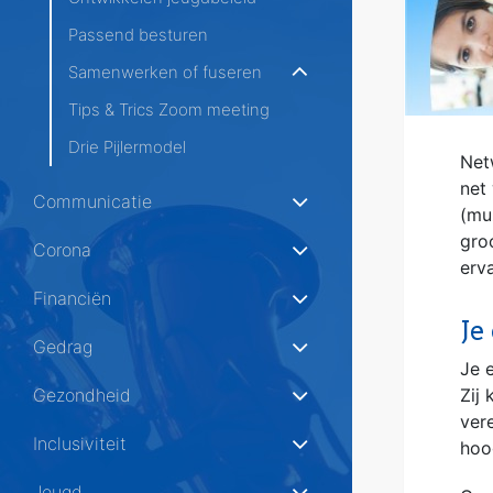
Passend besturen
Samenwerken of fuseren
Tips & Trics Zoom meeting
Drie Pijlermodel
Net
net
Communicatie
(mu
gro
Corona
erv
Financiën
Je
Gedrag
Je e
Gezondheid
Zij
ver
Inclusiviteit
hoog
Jeugd