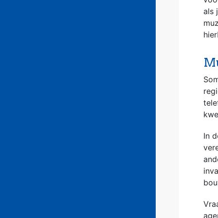
als 
muz
hier
Mu
Soms
reg
tel
kwe
In 
ver
and
inv
bou
Vra
age