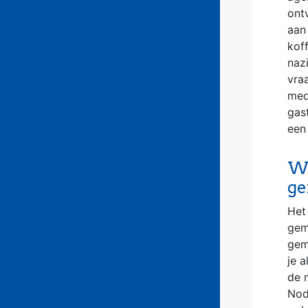
ont
aan
koff
naz
vra
med
gast
een
We
ge
Het
gem
gem
je a
de 
Nod