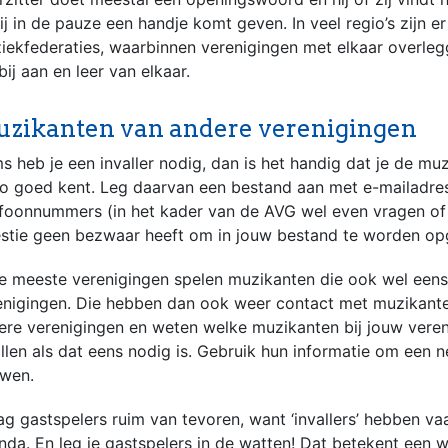
jij in de pauze een handje komt geven. In veel regio’s zijn er
iekfederaties, waarbinnen verenigingen met elkaar overlegg
bij aan en leer van elkaar.
zikanten van andere verenigingen
 heb je een invaller nodig, dan is het handig dat je de muz
io goed kent. Leg daarvan een bestand aan met e-mailadre
efoonnummers (in het kader van de AVG wel even vragen of
stie geen bezwaar heeft om in jouw bestand te worden o
de meeste verenigingen spelen muzikanten die ook wel eens
enigingen. Die hebben dan ook weer contact met muzikante
ere verenigingen en weten welke muzikanten bij jouw vere
allen als dat eens nodig is. Gebruik hun informatie om een 
wen.
ag gastspelers ruim van tevoren, want ‘invallers’ hebben v
nda. En leg je gastspelers in de watten! Dat betekent een 