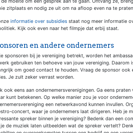
 de moeite om een gesprek aan te gaan. Ontvang ze, breng
ie zitplaats en nodig ze uit om na afloop even na te praten
 onze
informatie over subsidies
staat nog meer informatie ov
olitiek. Kijk ook even naar het filmpje dat erbij staat.
onsoren en andere ondernemers
 je sponsoren bij je vereniging betrekt, worden het ambass
werk gebruiken ten behoeve van jouw vereniging. Daarom i
angrijk om goed contact te houden. Vraag de sponsor ook
ies. Je zult zeker verrast worden.
k ook eens aan ondernemersverenigingen. Ga eens praten 
aar kunt betekenen. Op welke manier zou je voor ondernem
ernemersvereniging een netwerkavond kunnen invullen. Org
stro-concert, waar je ondernemers laat dirigeren. Heb je m
eressante spreker binnen je vereniging? Bedenk dan een com
 je de muziek laten uitbeelden wat de spreker vertelt? Den
schillen en overeenkomsten tussen een bedrijf en een vere