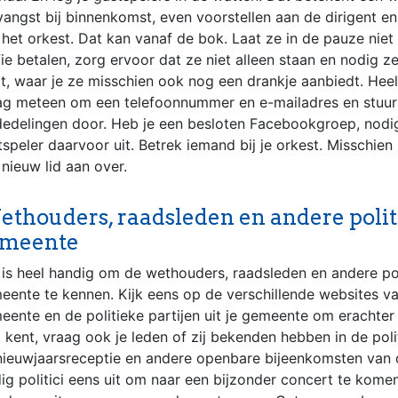
vangst bij binnenkomst, even voorstellen aan de dirigent en
 het orkest. Dat kan vanaf de bok. Laat ze in de pauze niet
ie betalen, zorg ervoor dat ze niet alleen staan en nodig ze
it, waar je ze misschien ook nog een drankje aanbiedt. Heel 
ag meteen om een telefoonnummer en e-mailadres en stuur
edelingen door. Heb je een besloten Facebookgroep, nodi
speler daarvoor uit. Betrek iemand bij je orkest. Misschien 
 nieuw lid aan over.
thouders, raadsleden en andere politic
meente
 is heel handig om de wethouders, raadsleden en andere poli
eente te kennen. Kijk eens op de verschillende websites v
eente en de politieke partijen uit je gemeente om erachte
l kent, vraag ook je leden of zij bekenden hebben in de pol
nieuwjaarsreceptie en andere openbare bijeenkomsten van
ig politici eens uit om naar een bijzonder concert te kom