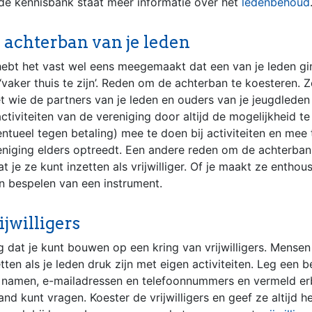
de kennisbank staat meer informatie over het
ledenbehoud
 achterban van je leden
hebt het vast wel eens meegemaakt dat een van je leden g
‘vaker thuis te zijn’. Reden om de achterban te koesteren. Z
t wie de partners van je leden en ouders van je jeugdleden 
activiteiten van de vereniging door altijd de mogelijkheid t
entueel tegen betaling) mee te doen bij activiteiten en mee 
eniging elders optreedt. Een andere reden om de achterban
at je ze kunt inzetten als vrijwilliger. Of je maakt ze enthou
en bespelen van een instrument.
ijwilligers
g dat je kunt bouwen op een kring van vrijwilligers. Mensen 
tten als je leden druk zijn met eigen activiteiten. Leg een 
 namen, e-mailadressen en telefoonnummers en vermeld erb
nd kunt vragen. Koester de vrijwilligers en geef ze altijd h