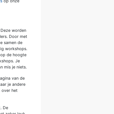
rs
op onze
. Deze worden
ers. Door met
we samen de
tig workshops.
 op de hoogte
kshops. Je
 mis je niets.
agina van de
aar je andere
 over het
t. De
het zeker leuk