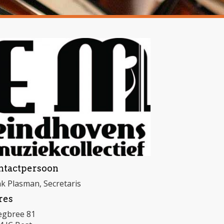
ntactpersoon
k Plasman, Secretaris
res
gbree 81