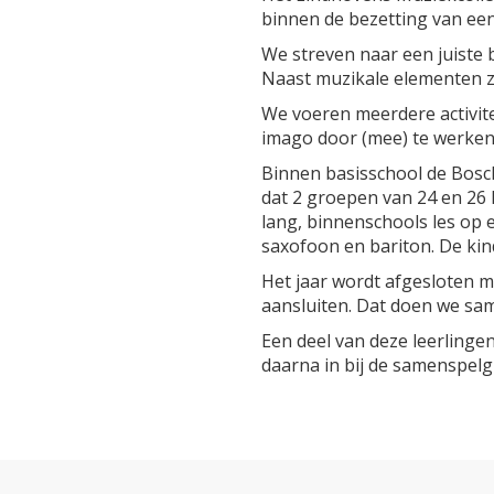
binnen de bezetting van ee
We streven naar een juiste b
Naast muzikale elementen zi
We voeren meerdere activitei
imago door (mee) te werken
Binnen basisschool de Bosch
dat 2 groepen van 24 en 26 
lang, binnenschools les op 
saxofoon en bariton. De ki
Het jaar wordt afgesloten me
aansluiten. Dat doen we sa
Een deel van deze leerlinge
daarna in bij de samenspelg