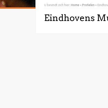
U bevindt zich hier:
Home
»
Profielen
»
Eindhov
Eindhovens Mu