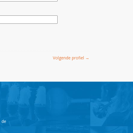
Volgende profiel
→
n de