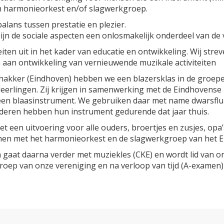
n harmonieorkest en/of slagwerkgroep.
alans tussen prestatie en plezier.
jn de sociale aspecten een onlosmakelijk onderdeel van de 
ten uit in het kader van educatie en ontwikkeling. Wij strev
 aan ontwikkeling van vernieuwende muzikale activiteiten
akker (Eindhoven) hebben we een blazersklas in de groepen 
leerlingen. Zij krijgen in samenwerking met de Eindhovense
een blaasinstrument. We gebruiken daar met name dwarsfluit,
nderen hebben hun instrument gedurende dat jaar thuis.
t een uitvoering voor alle ouders, broertjes en zusjes, opa’
men met het harmonieorkest en de slagwerkgroep van het Ei
n gaat daarna verder met muziekles (CKE) en wordt lid van on
roep van onze vereniging en na verloop van tijd (A-examen)