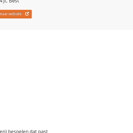
4 JC Best
naar website
len) bespelen dat past