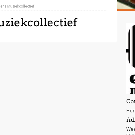
ens Muziekcollectief
ziekcollectief
Co
Hen
Ad
Wee