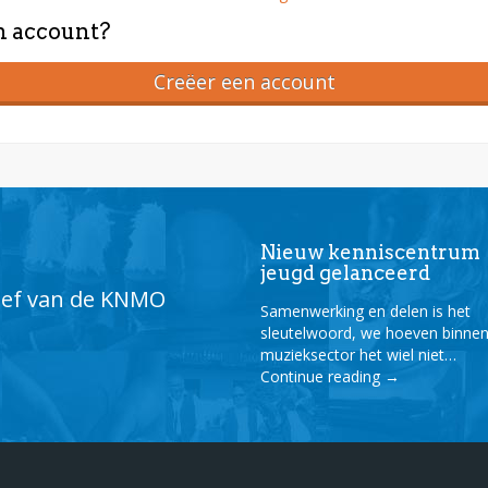
n account?
Creëer een account
Nieuw kenniscentrum
jeugd gelanceerd
tief van de KNMO
Samenwerking en delen is het
sleutelwoord, we hoeven binne
muzieksector het wiel niet…
Continue reading
→