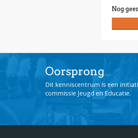
Nog gee
Oorsprong
Dit kenniscentrum is een initia
commissie Jeugd en Educatie.