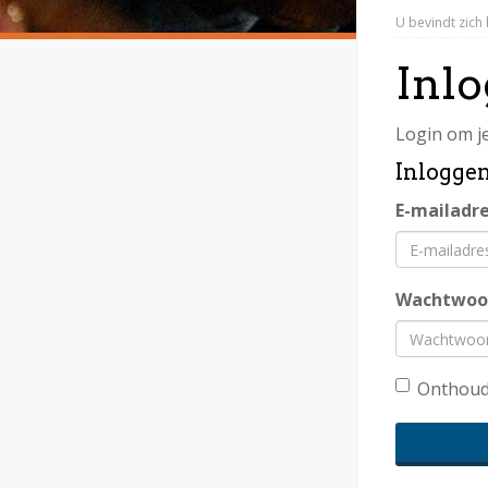
U bevindt zich 
Inl
Login om je
Inlogge
E-mailadr
Wachtwoo
Onthoud