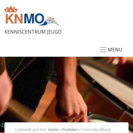
KENNISCENTRUM JEUGD
MENU
U bevindt zich hier:
Home
»
Profielen
»
Concordia Elburg