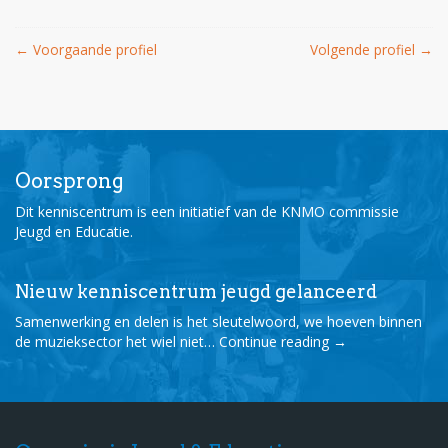
←
Voorgaande profiel
Volgende profiel
→
Oorsprong
Dit kenniscentrum is een initiatief van de KNMO commissie
Jeugd en Educatie.
Nieuw kenniscentrum jeugd gelanceerd
Samenwerking en delen is het sleutelwoord, we hoeven binnen
de muzieksector het wiel niet…
Continue reading
→